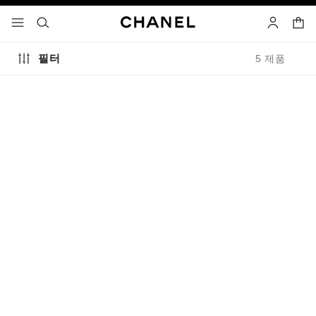
고대비 효과 켜기
장바
메뉴 - 기본 탐색
- 네비게이션
검색
마이 페이
필터
5 제품
에끌라 프리미에 라 바즈 메
n°1 de chanel 레드 까멜
이크업 베이스 라이트
리아 스킨 인핸서
피부 속 글로우를 되찾아주는
건강하게 빛나는 매끈한 피부
복숭아빛 톤업 메이크업 베이
레퍼런스 145181
레퍼런스 167290
이용 가능한 컬러
3 선택
로제