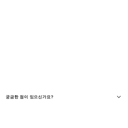
궁금한 점이 있으신가요?
부티크 찾기 | chanel 샤넬
샤넬코리아 유한회사 |주소 : 서울특별시 중구 세종대로9길 41,