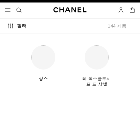
고대비 효과 켜기
장바
메뉴 - 기본 탐색
- 네비게이션
검색
마이 페이
필터
144 제품
모아
샹스
레 젝스클루시
프 드 샤넬
신제품
리미티드 에디션