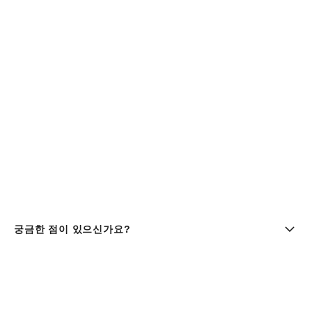
궁금한 점이 있으신가요?
부티크 찾기 | chanel 샤넬
샤넬코리아 유한회사 |주소 : 서울특별시 중구 세종대로9길 41,