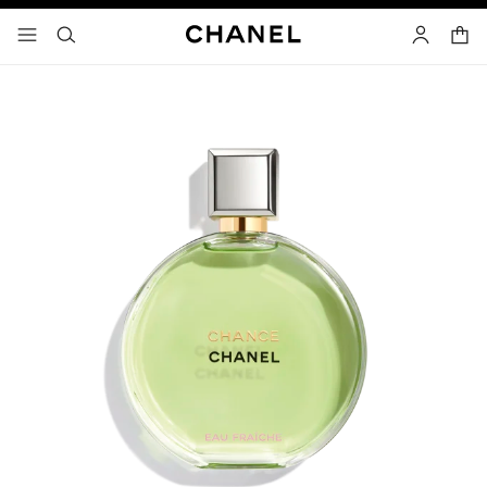
고대비 효과 켜기
장바
메뉴 - 기본 탐색
- 네비게이션
검색
마이 페이