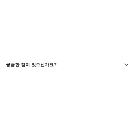
궁금한 점이 있으신가요?
부티크 찾기 | chanel 샤넬
샤넬코리아 유한회사 |주소 : 서울특별시 중구 세종대로9길 41,
11층 (서소문동, 퍼시픽타워) | 사업자등록번호 : 106-81-
29643
대표이사 : 클라우스 헨릭 베스터가드 올데거 | 통신판매업신고
번호 : 제 2016-서울중구-1165호 |
사업자정보조회
패션 & 워치 파인 주얼리
080-805-9628
| 향수 & 뷰티
080-805-9638
|
customer.service@chanel.co.kr
| 호스팅 제