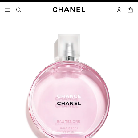
고대비 효과 켜기
장바
메뉴 - 기본 탐색
- 네비게이션
검색
마이 페이