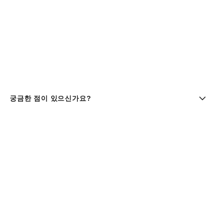
궁금한 점이 있으신가요?
부티크 찾기 | chanel 샤넬
샤넬코리아 유한회사 |주소 : 서울특별시 중구 세종대로9길 41,
11층 (서소문동, 퍼시픽타워) | 사업자등록번호 : 106-81-
29643
대표이사 : 클라우스 헨릭 베스터가드 올데거 | 통신판매업신고
번호 : 제 2016-서울중구-1165호 |
사업자정보조회
패션 & 워치 파인 주얼리
080-805-9628
| 향수 & 뷰티
080-805-9638
|
customer.service@chanel.co.kr
| 호스팅 제