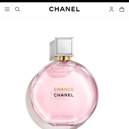
고대비 효과 켜기
장바
메뉴 - 기본 탐색
- 네비게이션
검색
마이 페이