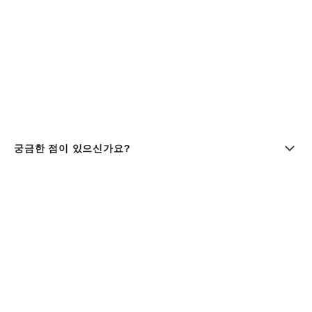
궁금한 점이 있으신가요?
부티크 찾기 | chanel 샤넬
샤넬코리아 유한회사 |주소 : 서울특별시 중구 세종대로9길 41,
11층 (서소문동, 퍼시픽타워) | 사업자등록번호 : 106-81-
29643
대표이사 : 클라우스 헨릭 베스터가드 올데거 | 통신판매업신고
번호 : 제 2016-서울중구-1165호 |
사업자정보조회
패션 & 워치 파인 주얼리
080-805-9628
| 향수 & 뷰티
080-805-9638
|
customer.service@chanel.co.kr
| 호스팅 제