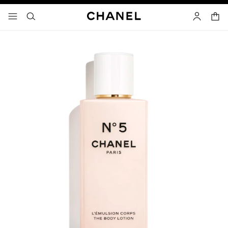
고대비 효과 켜기
장바
메뉴 - 기본 탐색
- 네비게이션
검색
마이 페이