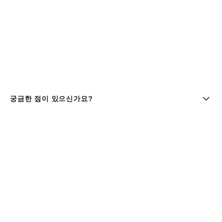
궁금한 점이 있으신가요?
부티크 찾기 | chanel 샤넬
샤넬코리아 유한회사 |주소 : 서울특별시 중구 세종대로9길 41,
11층 (서소문동, 퍼시픽타워) | 사업자등록번호 : 106-81-
29643
대표이사 : 클라우스 헨릭 베스터가드 올데거 | 통신판매업신고
번호 : 제 2016-서울중구-1165호 |
사업자정보조회
패션 & 워치 파인 주얼리
080-805-9628
| 향수 & 뷰티
080-805-9638
|
customer.service@chanel.co.kr
| 호스팅 제