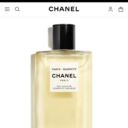
고대비 효과 켜기
장바
메뉴 - 기본 탐색
- 네비게이션
검색
마이 페이