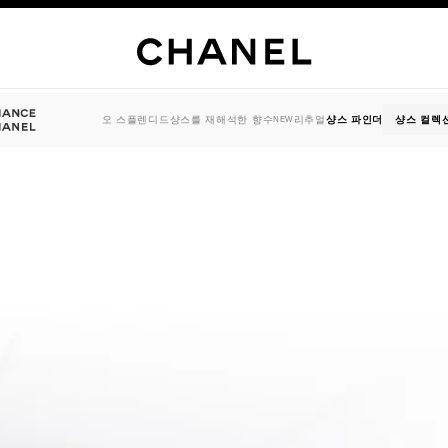
오 스플렌디드
샹스를 재해석한 향수
리추얼
샹스 파인더
샹스 컬렉
NEW
ance Chanel