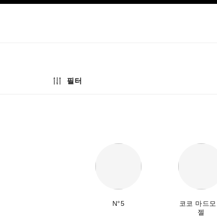
이션
고대비 효과 켜기
필터
N°5
코코 마드
젤