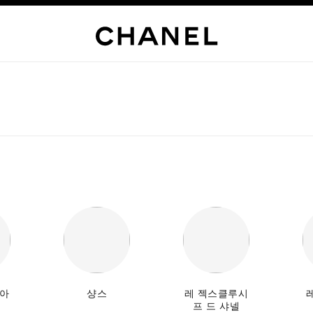
모아
샹스
레 젝스클루시
프 드 샤넬