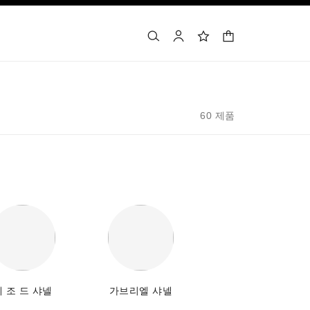
장바구니
검색
마이 페이지
위시리스트
60 제품
레 조 드 샤넬
가브리엘 샤넬