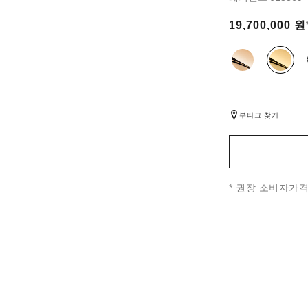
 보기
19,700,000 원
다른 색상
(3)
부티크 찾기
↩
* 권장 소비자가