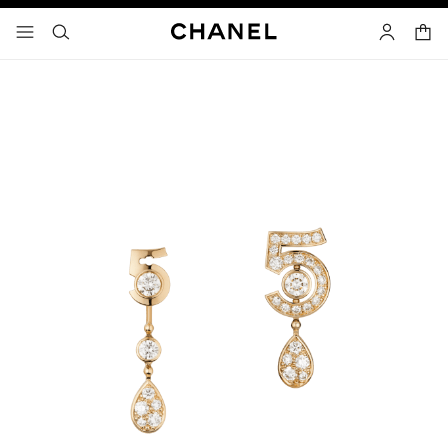
고대비 효과 켜기
장바
메뉴 - 기본 탐색
- 네비게이션
검색
마이 페이