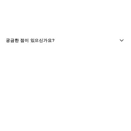
궁금한 점이 있으신가요?
부티크 찾기 | chanel 샤넬
샤넬코리아 유한회사 |주소 : 서울특별시 중구 세종대로9길 41,
11층 (서소문동, 퍼시픽타워) | 사업자등록번호 : 106-81-
29643
대표이사 : 클라우스 헨릭 베스터가드 올데거 | 통신판매업신고
번호 : 제 2016-서울중구-1165호 |
사업자정보조회
패션 & 워치 파인 주얼리
080-805-9628
| 향수 & 뷰티
080-805-9638
|
customer.service@chanel.co.kr
| 호스팅 제
공자 : 아마존
현금 등 구매에 관하여 한국결제네트웍스 유한회사(02-004-