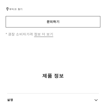
부티크 찾기
문의하기
↩
* 권장 소비자가격
정보 더 보기
제품 정보
설명