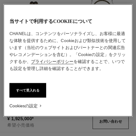
当サイトで利用するCOOKIEについて
CHANELは、コンテンツをパーソナライズし、お客様に最適
な体験を提供するために、Cookieおよび類似技術を使用して
います（当社のウェブサイトおよびパートナーとの関連広告
やレコメンデーションを含む）。「Cookieの設定」をクリッ
クするか、
プライバシーポリシー
を確認することで、いつで
プルミエール エディション
プルミエール サウンド ウォ
も設定を管理し詳細を確認することができます。
オリジナル
ッチ
ステンレススティール、イエ
イエローゴールド コーティン
ローゴールドのコーティング
グ（0.1ミクロン）を施したス
参照番号H6951
参照番号H10166
¥ 990,000
*
¥ 2,662,000
*
すべて受入れる
（0.1ミクロン）、ブラックレ
テンレススティール、ブラッ
ザー、ブラック ラッカー ダ
クレザー、ブラック ラッカー
詳細を表示する
詳細を表示する
イヤル
ダイヤル、ブラックとイエロ
Cookiesの設定
ーゴールドカラーのコーティ
ングを施したステンレスステ
¥ 1,925,000
*
お問い合わせ
ィール製イヤホン
希望小売価格