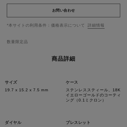
お問い合わせ
↩
*本サイトの利用条件：価格表示について
詳細情報
数量限定品
商品詳細
サイズ
ケース
19.7 x 15.2 x 7.5 mm
ステンレススティール、18K
イエローゴールドのコーティ
ング（0.1ミクロン）
ダイヤル
ブレスレット