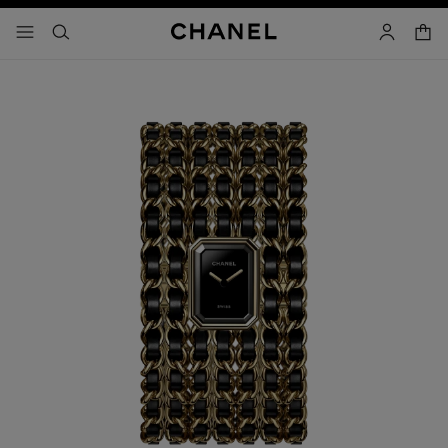
コントラストを有効にする
カー
メニュー - メインナビゲーション
- メインナビゲーション
検索
マイアカ