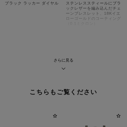
ブラック ラッカー ダイヤル
ステンレススティールにブラ
ックレザーを編み込んだチェ
ーンブレスレット、18Kイエ
ローゴールドのコーティング
（0.1ミクロン）
ムーブメント
機能
高精度クォーツムーブメント
時、分
さらに見る
防水性
30 m
こちらもご覧ください
お手入れに関するアドバイス
ユーザーガイド