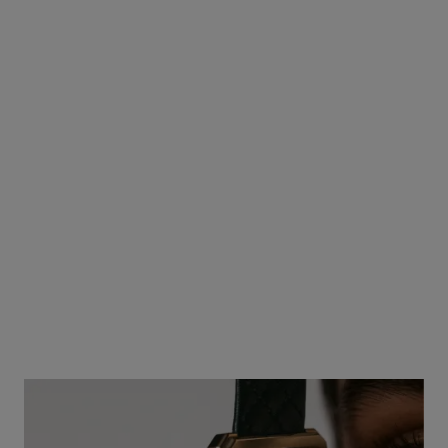
ボーイフレンド
ミディアムモデル、ステン
レススティール、ダイヤモ
参照番号H6402
¥ 1,881,000
*
ンド、キルティングパター
ンのカーフスキン ストラッ
詳細を表示する
プ