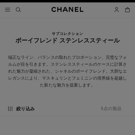
コントラストを有効にする
カー
メニュー - メインナビゲーション
- メインナビゲーション
検索
マイアカ
サブコレクション
ボーイフレンド ステンレススティール
端正なライン、バランスの取れたプロポーション、完璧なフォ
ルムが目を引きます。ステンレススティールのケースに計算さ
れた魅力が凝縮された、シャネルのボーイフレンド。大胆なエ
レガンスにより、マスキュリンとフェミニンの境界線を超越し
た新たな魅力を提案します。
絞り込み
5点の製品
new