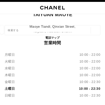
イコントラストを有効にする
ブティックカードを閉じる TAIYUAN MAOYE
メインナビゲーション
検索
マ
カ
メインナビゲーション
TAIYUAN MAOYE
店舗の検索
Maoye Tiandi, Qinxian Street,
Taiyuan, Xiaodian Shanxi
ジオロ
この検索バーの下に候補が表示されます
0 提案あり
Taiyuan Maoye
電話
3512350586
マップ
営業時間
ファッション
アイウェア取扱店
ウォッチ & ファイ
以下に関するフィルター結果：
フィルター
月曜日
10:00 - 22:00
火曜日
10:00 - 22:00
水曜日
10:00 - 22:00
木曜日
10:00 - 22:00
金曜日
10:00 - 22:30
土曜日
10:00 - 22:30
日曜日
10:00 - 22:30