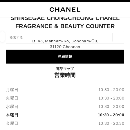
イコントラストを有効にする
ブティックカードを閉じる SHINSEGAE CHUNGCHEONG CHANEL FRAGRAN
メインナビゲーション
検索
マ
カ
メインナビゲーション
SHINSEGAE CHUNGCHEONG CHANEL
FRAGRANCE & BEAUTY COUNTER
店舗の検索
ジオロ
1f, 43, Mannam-Ro, Dongnam-Gu,
この検索バーの下に候補が表示されます
0 提案あり
31120 Cheonan
詳細情報
ファッション
アイウェア取扱店
ウォッチ & ファイ
以下に関するフィルター結果：
フィルター
Shinsegae Chungcheong CHANEL
電話
+82 41 640 5022
マップ
営業時間
月曜日
10:30 - 20:00
火曜日
10:30 - 20:00
水曜日
10:30 - 20:00
木曜日
10:30 - 20:00
金曜日
10:30 - 20:30