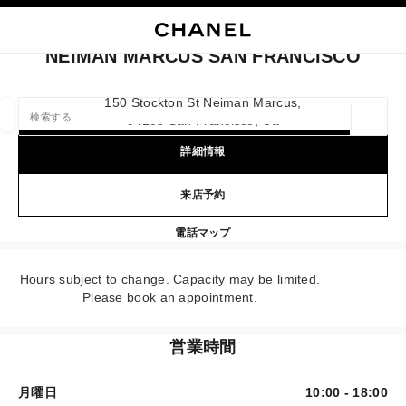
イコントラストを有効にする
ブティックカードを閉じる NEIMAN MARCUS SAN FRANCISCO
メインナビゲーション
検索
マ
カ
メインナビゲーション
NEIMAN MARCUS SAN FRANCISCO
店舗の検索
150 Stockton St Neiman Marcus,
94108 San Francisco, Ca
ジオロ
この検索バーの下に候補が表示されます
0 提案あり
詳細情報
ファッション
アイウェア取扱店
ウォッチ & ファイ
来店予約
以下に関するフィルター結果：
フィルター
NEIMAN MARCUS SAN FRA
電話
4153623900
マップ
Hours subject to change. Capacity may be limited.
Please book an appointment.
営業時間
月曜日
10:00 - 18:00