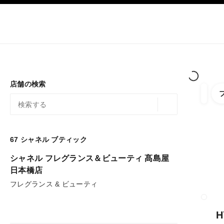
ション
ハイコントラストを有効にする
ブティック限定販売
オンラインでショッピング
会社
オートクチュール
ファッション
ハイ ジュエ
店舗の検索
以下
フィル
ジオロケーション 
この検索バーの下に候補が表示されます
0 提案あり
67
シャネル ブティック
フィルターへ
シャネル フレグランス＆ビューティ 髙島屋
日本橋店
フレグランス & ビューティ
ブティッ
H