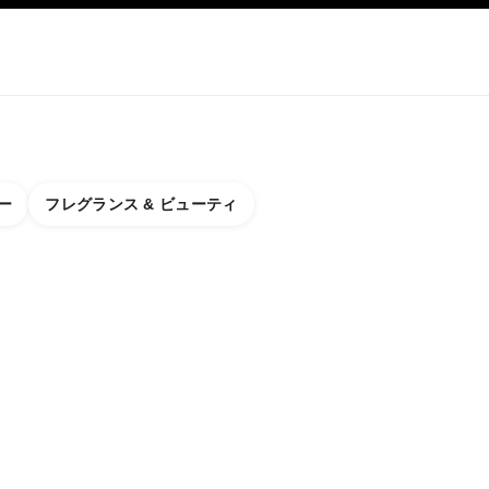
アップ
スキンケア
ABOUT CHANEL
ー
フレグランス & ビューティ
Y COUNTER