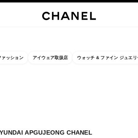
リー
ファイン ジュエリー
ウォッチ
アイウェア
フレグランス
メーク
ファッション
アイウェア取扱店
ウォッチ & ファイン ジュエリ
に関するフィルター結果：
ター
- 最寄りのブティックを検索
クカードを閉じる HYUNDAI APGUJEONG CHANEL FRAGRANCE & BEAUT
YUNDAI APGUJEONG CHANEL