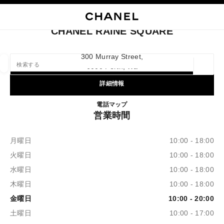
イコントラストを有効にする
ブティックカードを閉じる CHANEL RAINE SQUARE
メインナビゲーション
検索
マ
カ
メインナビゲーション
CHANEL RAINE SQUARE
店舗の検索
300 Murray Street,
6000 Perth, Wa
ジオロ
この検索バーの下に候補が表示されます
0 提案あり
詳細情報
CHANEL RAINE SQUARE
電話
1300 242 635
マップ
ファッション
アイウェア取扱店
ウォッチ & ファイ
以下に関するフィルター結果：
フィルター
営業時間
月曜日
10:00 - 18:00
火曜日
10:00 - 18:00
水曜日
10:00 - 18:00
木曜日
10:00 - 18:00
金曜日
10:00 - 20:00
土曜日
10:00 - 17:00