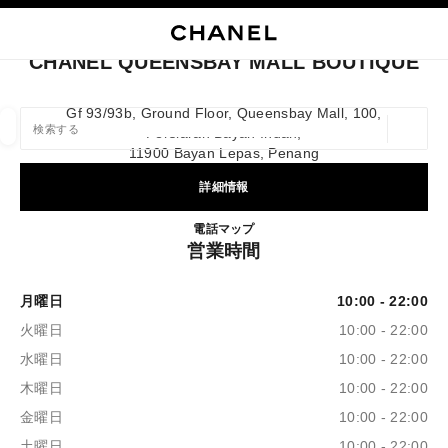
イコントラストを有効にする
ブティックカードを閉じる CHANEL QUEENSBAY MALL BOUTIQUE
メインナビゲーション
検索
マ
カ
メインナビゲーション
CHANEL QUEENSBAY MALL BOUTIQUE
店舗の検索
Gf 93/93b, Ground Floor, Queensbay Mall, 100,
Persiaran Bayan Indah,
ジオロ
この検索バーの下に候補が表示されます
0 提案あり
11900 Bayan Lepas, Penang
詳細情報
ファッション
アイウェア取扱店
ウォッチ & ファイ
以下に関するフィルター結果：
フィルター
CHANEL QUEENSBAY MAL
電話
1800 812 838
マップ
営業時間
月曜日
10:00 - 22:00
火曜日
10:00 - 22:00
水曜日
10:00 - 22:00
木曜日
10:00 - 22:00
金曜日
10:00 - 22:00
土曜日
10:00 - 22:00