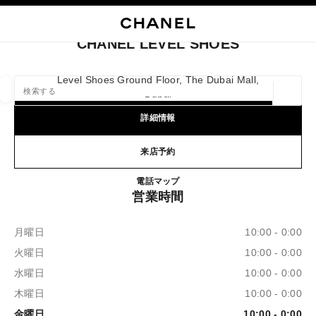
イコントラストを有効にする
ブティックカードを閉じる CHANEL LEVEL SHOES
メインナビゲーション
検索
マ
カ
メインナビゲーション
CHANEL LEVEL SHOES
店舗の検索
Level Shoes Ground Floor, The Dubai Mall,
Dubai
ジオロ
この検索バーの下に候補が表示されます
0 提案あり
詳細情報
ファッション
アイウェア取扱店
ウォッチ & ファイ
来店予約
以下に関するフィルター結果：
フィルター
CHANEL LEVEL SHOES
電話
+971 04 381 8447
マップ
営業時間
月曜日
10:00 - 0:00
火曜日
10:00 - 0:00
水曜日
10:00 - 0:00
木曜日
10:00 - 0:00
金曜日
10:00 - 0:00