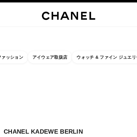
リー
ファイン ジュエリー
ウォッチ
アイウェア
フレグランス
メーク
ファッション
アイウェア取扱店
ウォッチ & ファイン ジュエリ
に関するフィルター結果：
ター
- 最寄りのブティックを検索
クカードを閉じる CHANEL KADEWE BERLIN
CHANEL KADEWE BERLIN