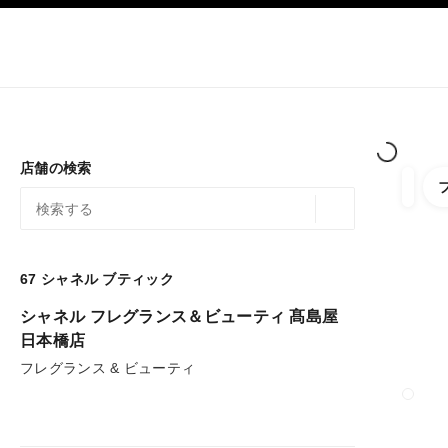
ション
ハイコントラストを有効にする
ブティック限定販売
オンラインでショッピング
会社
オートクチュール
ファッション
ハイ ジュエ
店舗の検索
以下
フィル
ジオロケーション 
この検索バーの下に候補が表示されます
0 提案あり
67
シャネル ブティック
フィルターへ
シャネル フレグランス＆ビューティ 髙島屋
日本橋店
フレグランス & ビューティ
ブティッ