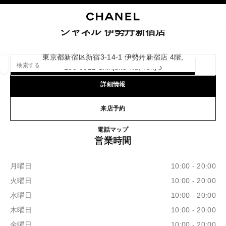
イコントラストを有効にする
ブティックカードを閉じる シャネル 伊勢丹新宿店
メインナビゲーション
検索
マ
カ
メインナビゲーション
シャネル 伊勢丹新宿店
店舗の検索
東京都新宿区新宿3-14-1 伊勢丹新宿店 4階,
160-0022 Shinjuku-Ku, Tokyo
ジオロ
この検索バーの下に候補が表示されます
0 提案あり
詳細情報
ファッション
アイウェア取扱店
ウォッチ & ファイ
来店予約
以下に関するフィルター結果：
フィルター
シャネル 伊勢丹新宿店
電話
0120-519-591
マップ
営業時間
月曜日
10:00 - 20:00
火曜日
10:00 - 20:00
水曜日
10:00 - 20:00
木曜日
10:00 - 20:00
金曜日
10:00 - 20:00