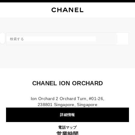
イコントラストを有効にする
ブティックカードを閉じる CHANEL ION ORCHARD
メインナビゲーション
検索
マ
カ
メインナビゲーション
店舗の検索
ジオロ
この検索バーの下に候補が表示されます
0 提案あり
ファッション
アイウェア取扱店
ウォッチ & ファイ
以下に関するフィルター結果：
フィルター
CHANEL ION ORCHARD
Ion Orchard 2 Orchard Turn, #01-26,
238801 Singapore, Singapore
詳細情報
CHANEL ION ORCHARD
電話
8003211501
マップ
営業時間