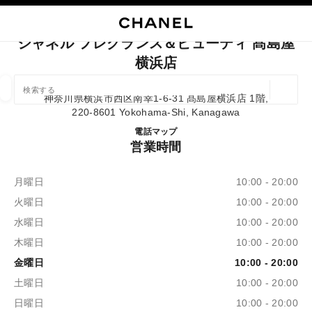
イコントラストを有効にする
ブティックカードを閉じる シャネル フレグランス＆ビューティ 髙島屋横浜店
メインナビゲーション
検索
マ
カ
メインナビゲーション
シャネル フレグランス＆ビューティ 髙島屋
横浜店
店舗の検索
ジオロ
神奈川県横浜市西区南幸1-6-31 髙島屋横浜店 1階,
この検索バーの下に候補が表示されます
0 提案あり
220-8601 Yokohama-Shi, Kanagawa
シャネル フレグランス＆ビュ
電話
045-311-5519
マップ
営業時間
ファッション
アイウェア取扱店
ウォッチ & ファイ
以下に関するフィルター結果：
フィルター
月曜日
10:00 - 20:00
火曜日
10:00 - 20:00
水曜日
10:00 - 20:00
木曜日
10:00 - 20:00
金曜日
10:00 - 20:00
土曜日
10:00 - 20:00
日曜日
10:00 - 20:00