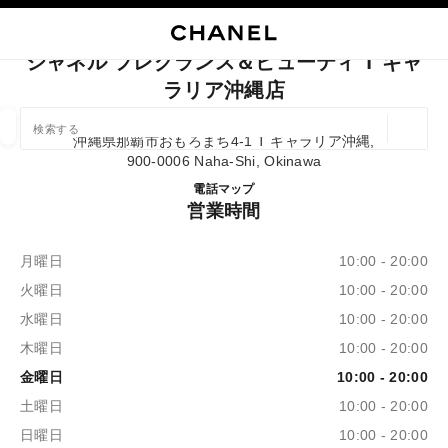
イコントラストを有効にする
ブティックカードを閉じる シャネル フレグランス＆ビューティ T ギャラリア沖
メインナビゲーション
検索
マ
カ
メインナビゲーション
シャネル フレグランス＆ビューティ T ギャ
ラリア沖縄店
店舗の検索
ジオロ
沖縄県那覇市おもろまち4-1 T ギャラリア沖縄,
この検索バーの下に候補が表示されます
0 提案あり
900-0006 Naha-Shi, Okinawa
シャネル フレグランス＆ビュ
電話
0120-782-460
マップ
営業時間
ファッション
アイウェア取扱店
ウォッチ & ファイ
以下に関するフィルター結果：
フィルター
月曜日
10:00 - 20:00
火曜日
10:00 - 20:00
水曜日
10:00 - 20:00
木曜日
10:00 - 20:00
金曜日
10:00 - 20:00
土曜日
10:00 - 20:00
日曜日
10:00 - 20:00