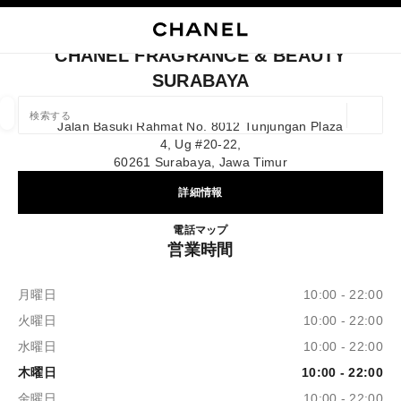
イコントラストを有効にする
ブティックカードを閉じる CHANEL FRAGRANCE & BEAUTY SURABAYA
メインナビゲーション
検索
マ
カ
メインナビゲーション
CHANEL FRAGRANCE & BEAUTY
SURABAYA
店舗の検索
ジオロ
Jalan Basuki Rahmat No. 8012 Tunjungan Plaza
この検索バーの下に候補が表示されます
0 提案あり
4, Ug #20-22,
60261 Surabaya, Jawa Timur
ファッション
アイウェア取扱店
ウォッチ & ファイ
詳細情報
以下に関するフィルター結果：
フィルター
CHANEL FRAGRANCE & B
電話
3199253540
マップ
営業時間
月曜日
10:00 - 22:00
火曜日
10:00 - 22:00
水曜日
10:00 - 22:00
木曜日
10:00 - 22:00
金曜日
10:00 - 22:00