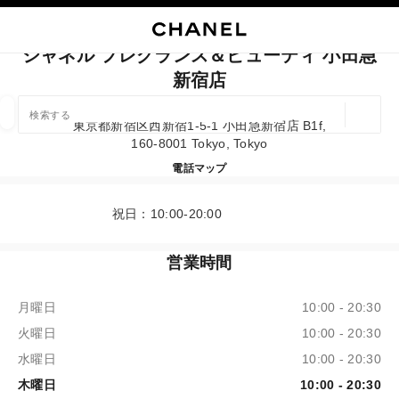
イコントラストを有効にする
ブティックカードを閉じる シャネル フレグランス＆ビューティ 小田急新宿店
メインナビゲーション
検索
マ
カ
メインナビゲーション
シャネル フレグランス＆ビューティ 小田急
新宿店
店舗の検索
ジオロ
東京都新宿区西新宿1-5-1 小田急新宿店 B1f,
この検索バーの下に候補が表示されます
0 提案あり
160-8001 Tokyo, Tokyo
シャネル フレグランス＆ビュ
電話
03-3348-6859
マップ
ファッション
アイウェア取扱店
ウォッチ & ファイ
以下に関するフィルター結果：
フィルター
祝日：10:00-20:00
営業時間
月曜日
10:00 - 20:30
火曜日
10:00 - 20:30
水曜日
10:00 - 20:30
木曜日
10:00 - 20:30