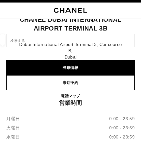
イコントラストを有効にする
ブティックカードを閉じる CHANEL DUBAI INTERNATIONAL AIRPORT TERM
メインナビゲーション
検索
マ
カ
メインナビゲーション
CHANEL DUBAI INTERNATIONAL
AIRPORT TERMINAL 3B
店舗の検索
ジオロ
Dubai International Airport Terminal 3, Concourse
この検索バーの下に候補が表示されます
0 提案あり
B,
Dubai
ファッション
アイウェア取扱店
ウォッチ & ファイ
詳細情報
以下に関するフィルター結果：
フィルター
来店予約
CHANEL DUBAI INTERNATI
電話
+971 04 381 8444
マップ
営業時間
月曜日
0:00 - 23:59
火曜日
0:00 - 23:59
水曜日
0:00 - 23:59