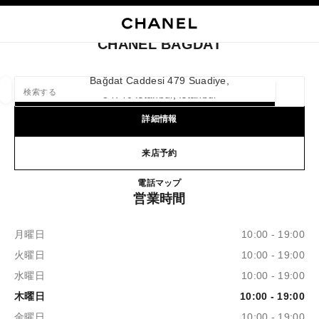
イコントラストを有効にする
ブティックカードを閉じる CHANEL BAGDAT
メインナビゲーション
検索
マ
カ
メインナビゲーション
CHANEL BAGDAT
店舗の検索
Bağdat Caddesi 479 Suadiye,
34740 Istanbul, İstanbul
ジオロ
この検索バーの下に候補が表示されます
0 提案あり
詳細情報
ファッション
アイウェア取扱店
ウォッチ & ファイ
来店予約
以下に関するフィルター結果：
フィルター
CHANEL BAGDAT
電話
+90 216 709 63 03
マップ
営業時間
月曜日
10:00 - 19:00
火曜日
10:00 - 19:00
水曜日
10:00 - 19:00
木曜日
10:00 - 19:00
金曜日
10:00 - 19:00