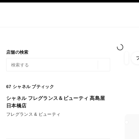
ション
ハイコントラストを有効にする
ブティック限定販売
オンラインでショッピング
会社
オートクチュール
ファッション
ハイ ジュエ
店舗の検索
以下
フィル
ジオロケーション 
この検索バーの下に候補が表示されます
0 提案あり
67
シャネル ブティック
フィルターへ
シャネル フレグランス＆ビューティ 髙島屋
日本橋店
フレグランス & ビューティ
ブティッ