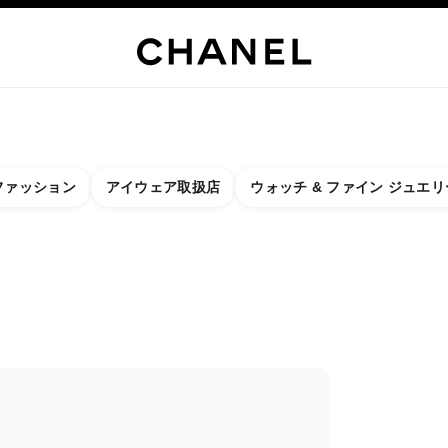
リー
ファイン ジュエリー
ウォッチ
アイウェア
フレグランス
メーク
ファッション
アイウェア取扱店
ウォッチ & ファイン ジュエリ
に関するフィルター結果：
ター
- 最寄りのブティックを検索
クカードを閉じる BOUTIQUE CHANEL RIVIERA MAYA