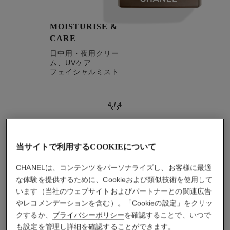
MOISTURISE &
CARE
日中用・夜用クリー
ム、UVケア
フェイシャルミスト
4
/
4
おすすめの製品
当サイトで利用するCOOKIEについて
CHANELは、コンテンツをパーソナライズし、お客様に最適
な体験を提供するために、Cookieおよび類似技術を使用して
います（当社のウェブサイトおよびパートナーとの関連広告
やレコメンデーションを含む）。「Cookieの設定」をクリッ
クするか、
プライバシーポリシー
を確認することで、いつで
も設定を管理し詳細を確認することができます。