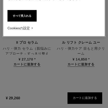
すべて受入れる
Cookiesの設定
ll プロ セラム
ル リフト クレーム ユー
ハリ・弾力 セラム（肌悩みに
ハリ・弾力ケア 目もと用クリ
アプローチ - すっきり整え
ーム
参照番号141840
参照番号141680
る）
¥ 27,170
*
¥ 14,850
*
カートに追加する
カートに追加する
¥ 29,260
カートに追加する