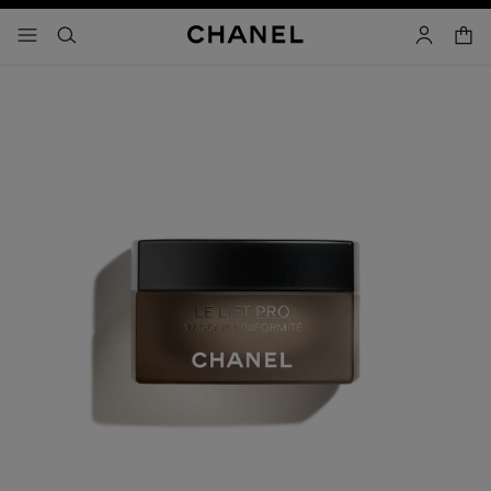
コントラストを有効にする
カー
メニュー - メインナビゲーション
- メインナビゲーション
検索
マイアカ