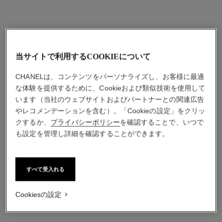
カートに追加する
カートに追加する
当サイトで利用するCOOKIEについて
CHANELは、コンテンツをパーソナライズし、お客様に最適
な体験を提供するために、Cookieおよび類似技術を使用して
います（当社のウェブサイトおよびパートナーとの関連広告
やレコメンデーションを含む）。「Cookieの設定」をクリッ
クするか、
プライバシーポリシー
を確認することで、いつで
も設定を管理し詳細を確認することができます。
イドゥラ ビューティ ウォー
イドゥラ ビューティ マイク
タリー クリーム
ロ アイ クリーム
保湿クリーム
保湿アイ クリーム
すべて受入れる
参照番号141810
参照番号133120
¥ 9,680
*
¥ 10,560
*
Cookiesの設定
カートに追加する
カートに追加する