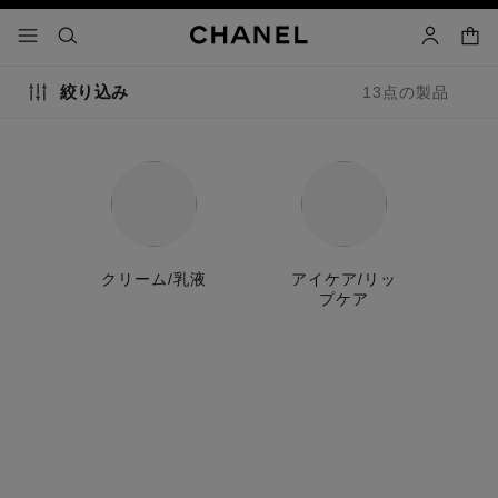
コントラストを有効にする
カー
メニュー - メインナビゲーション
- メインナビゲーション
検索
マイアカ
絞り込み
13点の製品
クリーム/乳液
アイケア/リッ
プケア
特別限定品