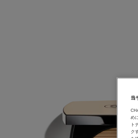
当
C
め
ト
ク