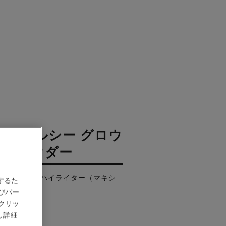
ジュ ヘルシー グロウ
ト パウダー
ークカラー、ハイライター（マキシ
するた
びパー
クリッ
し詳細