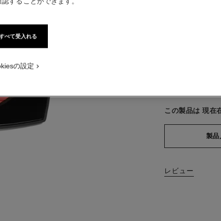
確認することができます。
¥ 13,750
デフォルトのビュー
税込価格
オルタナティブの画像 1
すべて受入れる
ベーシック テクスチャー画像
2 色
packShot.APPLICATION_VISUAL_1
okiesの設定
packShot.APPLICATION_VISUAL_2
ミディアム 
この製品は
現在
製品
レビュー