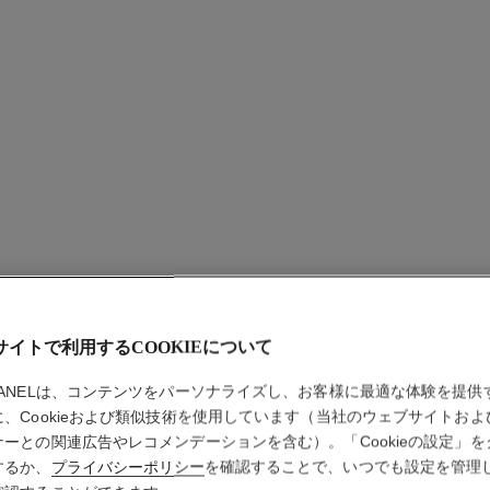
レ ベー
サンキス
サイトで利用するCOOKIEについて
ブロンザー、チ
HANELは、コンテンツをパーソナライズし、お客様に最適な体験を提供
サイズ）
に、Cookieおよび類似技術を使用しています（当社のウェブサイトおよ
詳細
ナーとの関連広告やレコメンデーションを含む）。「Cookieの設定」を
するか、
プライバシーポリシー
を確認することで、いつでも設定を管理
品番 186366