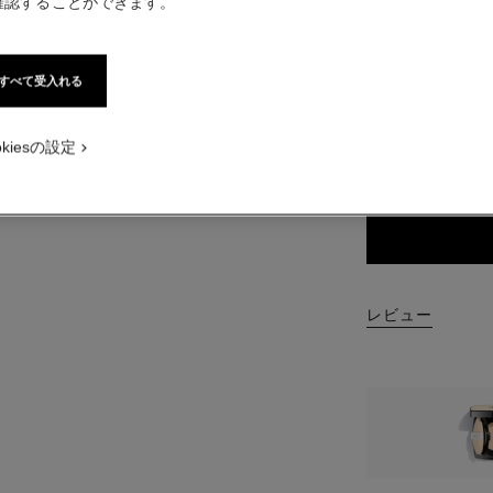
確認することができます。
8 色
 デフォルトのビュー
すべて受入れる
 オルタナティブの画像 1
BR12 リフィ
 ベーシック テクスチャー画像
okiesの設定
t.packShot.APPLICATION_VISUAL_1
カメラで読み取
レビュー