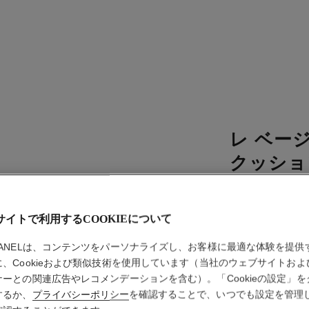
レ ベー
クッショ
ファンデーショ
仕上がり）spf 30
サイトで利用するCOOKIEについて
詳細
HANELは、コンテンツをパーソナライズし、お客様に最適な体験を提供
品番 185422
に、Cookieおよび類似技術を使用しています（当社のウェブサイトおよ
ナーとの関連広告やレコメンデーションを含む）。「Cookieの設定」を
¥ 8,250
するか、
プライバシーポリシー
を確認することで、いつでも設定を管理
税込価格