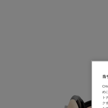
当
C
め
ト
ク