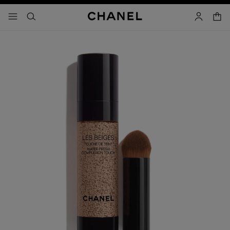
コントラストを有効にする
カー
メニュー - メインナビゲーション
- メインナビゲーション
検索
マイアカ