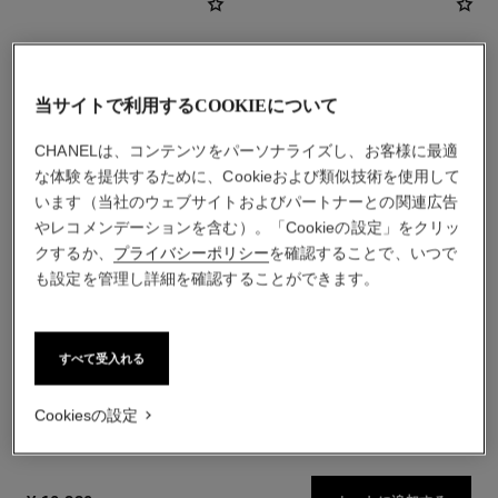
当サイトで利用するCOOKIEについて
CHANELは、コンテンツをパーソナライズし、お客様に最適
な体験を提供するために、Cookieおよび類似技術を使用して
います（当社のウェブサイトおよびパートナーとの関連広告
やレコメンデーションを含む）。「Cookieの設定」をクリッ
クするか、
プライバシーポリシー
を確認することで、いつで
も設定を管理し詳細を確認することができます。
イドゥラ ビューティ マイク
ココ マドモアゼル
ロ セラム インテンス
オードゥ パルファム
保湿美容液
参照番号116520
最小サイズの価格
参照番号133320
すべて受入れる
¥ 15,400
*
¥ 20,020
*
カートに追加する
カートに追加する
Cookiesの設定