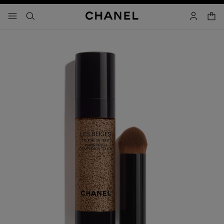
コントラストを有効にする
カー
メニュー - メインナビゲーション
- メインナビゲーション
検索
マイアカ