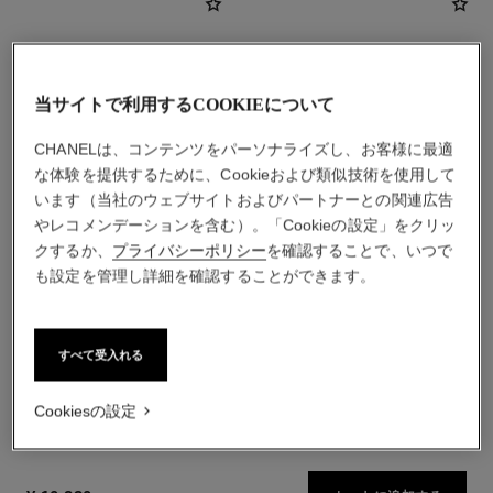
当サイトで利用するCOOKIEについて
CHANELは、コンテンツをパーソナライズし、お客様に最適
な体験を提供するために、Cookieおよび類似技術を使用して
います（当社のウェブサイトおよびパートナーとの関連広告
やレコメンデーションを含む）。「Cookieの設定」をクリッ
クするか、
プライバシーポリシー
を確認することで、いつで
も設定を管理し詳細を確認することができます。
イドゥラ ビューティ マイク
ココ マドモアゼル
ロ セラム インテンス
オードゥ パルファム
保湿美容液
参照番号116520
最小サイズの価格
参照番号133320
すべて受入れる
¥ 15,400
*
¥ 20,020
*
カートに追加する
カートに追加する
Cookiesの設定