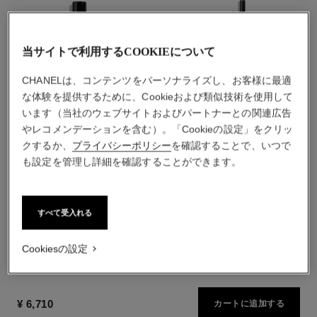
当サイトで利用するCOOKIEについて
CHANELは、コンテンツをパーソナライズし、お客様に最適
な体験を提供するために、Cookieおよび類似技術を使用して
います（当社のウェブサイトおよびパートナーとの関連広告
やレコメンデーションを含む）。「Cookieの設定」をクリッ
クするか、
プライバシーポリシー
を確認することで、いつで
ル ルージュ デュオ ウルトラ
クレイヨン スルスィル
も設定を管理し詳細を確認することができます。
トゥニュ
アイブロウ ペンシル
2 in 1 リクィッド リップカラ
参照番号183015
5 取り扱いのある色
ー
¥ 5,060
*
参照番号175174
すべて受入れる
21 取り扱いのある色
カートに追加する
¥ 6,490
*
カートに追加する
Cookiesの設定
¥ 6,710
カートに追加する