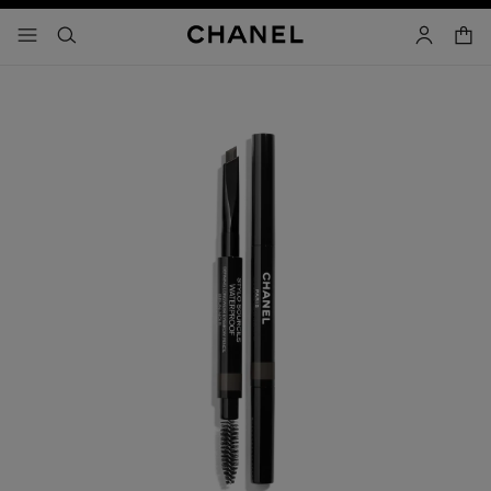
コントラストを有効にする
カー
メニュー - メインナビゲーション
- メインナビゲーション
検索
マイアカ