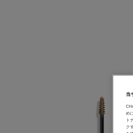
当
C
め
ト
ク