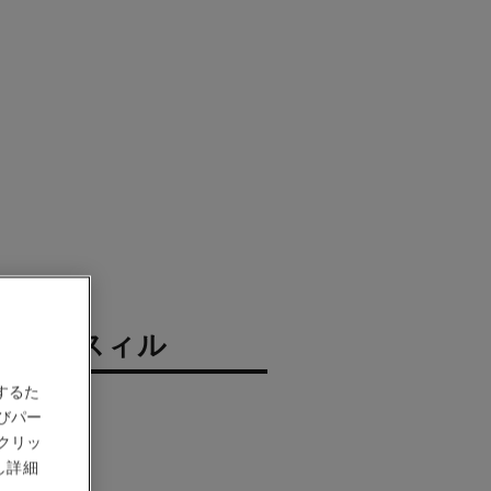
ル スルスィル
するた
ル
びパー
クリッ
し詳細