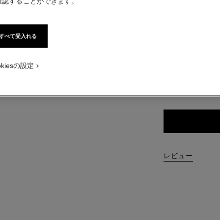
確認することができます。
¥ 6,160
税込価格
ー
すべて受入れる
画像 1
スチャー画像
8 色
okiesの設定
04 - エレ
レビュー