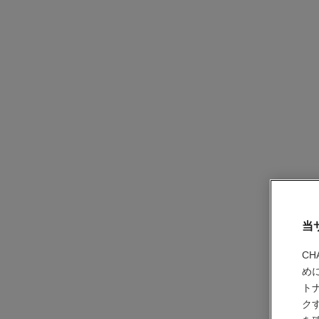
当
C
め
ト
ク