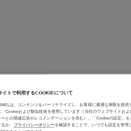
スティロ
サイトで利用するCOOKIEについて
コントゥ
HANELは、コンテンツをパーソナライズし、お客様に最適な体験を提供
に、Cookieおよび類似技術を使用しています（当社のウェブサイトおよ
アイシャドウ
ナーとの関連広告やレコメンデーションを含む）。「Cookieの設定」を
詳細
するか、
プライバシーポリシー
を確認することで、いつでも設定を管理
品番 182204