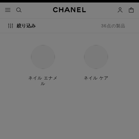
コントラストを有効にする
カー
メニュー - メインナビゲーション
- メインナビゲーション
検索
マイアカ
絞り込み
36点の製品
ネイル エナメ
ネイル ケア
ル
数量限定品
数量限定品