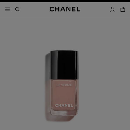
コントラストを有効にする
カー
メニュー - メインナビゲーション
- メインナビゲーション
検索
マイアカ