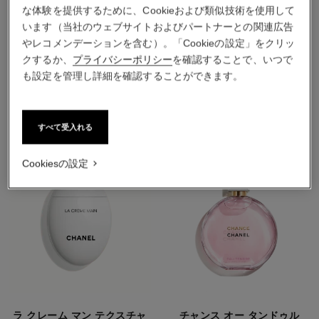
な体験を提供するために、Cookieおよび類似技術を使用して
います（当社のウェブサイトおよびパートナーとの関連広告
やレコメンデーションを含む）。「Cookieの設定」をクリッ
クするか、
プライバシーポリシー
を確認することで、いつで
おすすめの製品
も設定を管理し詳細を確認することができます。
すべて受入れる
Cookiesの設定
ラ クレーム マン テクスチャ
チャンス オー タンドゥル