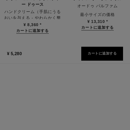
ー ドゥース
オードゥ パルファム
ハンドクリーム（手肌にうる
参照番号126260
最小サイズの価格
おいを与える - やわらかく整
¥ 13,310
*
参照番号133850
える - 輝きをもたらす）
¥ 8,360
*
カートに追加する
カートに追加する
¥ 5,280
カートに追加する