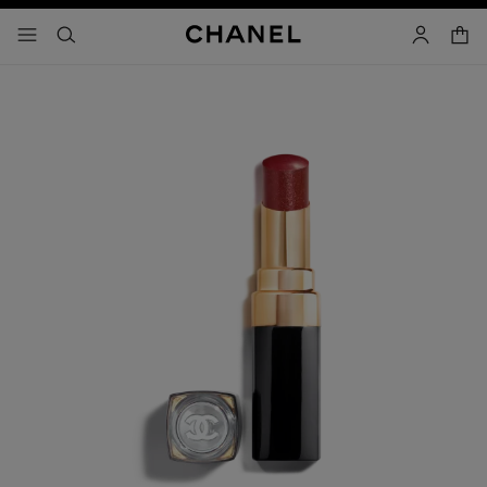
コントラストを有効にする
カー
メニュー - メインナビゲーション
- メインナビゲーション
検索
マイアカ