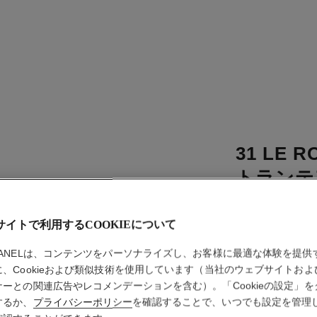
31 LE R
トランテ
(リフィル
サイトで利用するCOOKIEについて
リップスティッ
HANELは、コンテンツをパーソナライズし、お客様に最適な体験を提供
詳細
に、Cookieおよび類似技術を使用しています（当社のウェブサイトおよ
品番 173842
ナーとの関連広告やレコメンデーションを含む）。「Cookieの設定」を
するか、
プライバシーポリシー
を確認することで、いつでも設定を管理
¥ 13,200