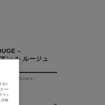
OUGE –
アン ル ルージュ
)
ク（マットな仕上がり）
するた
びパー
クリッ
し詳細