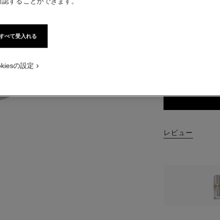
確認することができます。
税込価格
) - デフォルトのビュー
すべて受入れる
12 色
) - オルタナティブの画像 1
ル) - ベーシック テクスチャー画像
16 - ROUG
okiesの設定
レビュー