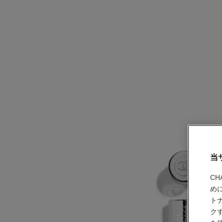
当
C
め
ト
ク