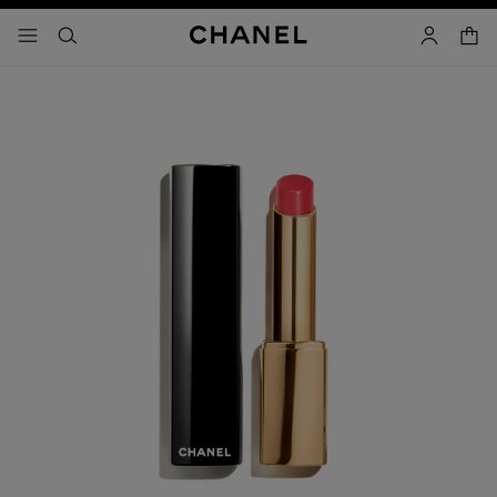
コントラストを有効にする
カー
メニュー - メインナビゲーション
- メインナビゲーション
検索
マイアカ