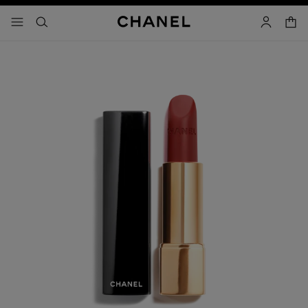
コントラストを有効にする
カー
メニュー - メインナビゲーション
- メインナビゲーション
検索
マイアカ