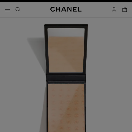
コントラストを有効にする
カー
メニュー - メインナビゲーション
- メインナビゲーション
検索
マイアカ