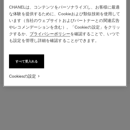
CHANELは、コンテンツをパーソナライズし、お客様に最適
な体験を提供するために、Cookieおよび類似技術を使用して
ラ クレーム マン テクスチャ
プードゥル ユニヴェルセル
います（当社のウェブサイトおよびパートナーとの関連広告
ー ドゥース
リーブル n
やレコメンデーションを含む）。「Cookieの設定」をクリッ
ハンドクリーム（手肌にうる
ルース パウダー
クするか、
プライバシーポリシー
を確認することで、いつで
おいを与える - やわらかく整
参照番号132220
4 取り扱いのある色
参照番号133850
も設定を管理し詳細を確認することができます。
える - 輝きをもたらす）
¥ 8,360
*
¥ 9,240
*
カートに追加する
カートに追加する
すべて受入れる
¥ 5,280
カートに追加する
Cookiesの設定