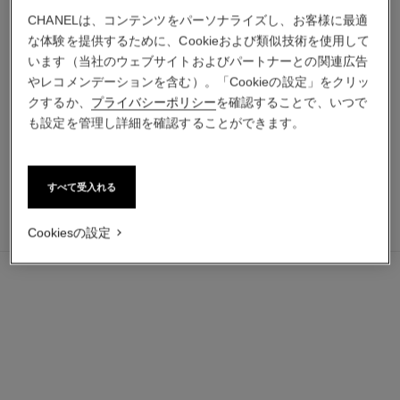
CHANELは、コンテンツをパーソナライズし、お客様に最適
な体験を提供するために、Cookieおよび類似技術を使用して
ミロワール ドゥーブル ファ
ヌワール アリュール
います（当社のウェブサイトおよびパートナーとの関連広告
セット
オールインワン マスカラ（ヴ
やレコメンデーションを含む）。「Cookieの設定」をクリッ
コンパクト ミラー
ォリューム・長さ・カール・
クするか、
プライバシーポリシー
を確認することで、いつで
参照番号190010
参照番号137500
セパレート）
2 取り扱いのある色
¥ 5,720
*
も設定を管理し詳細を確認することができます。
¥ 7,480
*
カートに追加する
カートに追加する
すべて受入れる
¥ 6,600
カートに追加する
Cookiesの設定