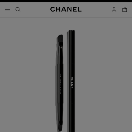
コントラストを有効にする
カー
メニュー - メインナビゲーション
- メインナビゲーション
検索
マイアカ