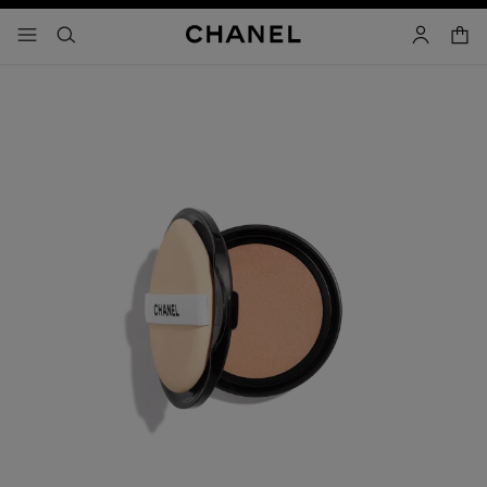
コントラストを有効にする
カー
メニュー - メインナビゲーション
- メインナビゲーション
検索
マイアカ