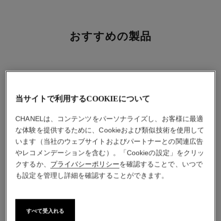
おすすめの製品
当サイトで利用するCOOKIEについて
CHANELは、コンテンツをパーソナライズし、お客様に最適
な体験を提供するために、Cookieおよび類似技術を使用して
います（当社のウェブサイトおよびパートナーとの関連広告
やレコメンデーションを含む）。「Cookieの設定」をクリッ
クするか、
プライバシーポリシー
を確認することで、いつで
も設定を管理し詳細を確認することができます。
チャンス オー スプランディ
ウルトラ ル タン クッション
すべて受入れる
ド
n