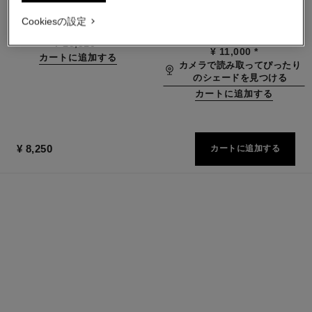
オードゥ パルファム
クッション ファンデーション
参照番号136220
（うるおいと美しい仕上がり
Cookiesの設定
最小サイズの価格
参照番号146460
が長時間続く）
8 取り扱いのある色
¥ 13,310
*
¥ 11,000
*
カートに追加する
カメラで読み取ってぴったり
のシェードを見つける
カートに追加する
¥ 8,250
カートに追加する