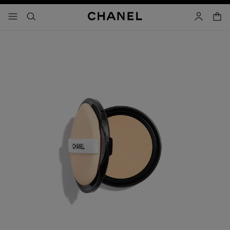
コントラストを有効にする
カー
メニュー - メインナビゲーション
- メインナビゲーション
検索
マイアカ