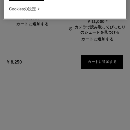
オードゥ パルファム
クッション ファンデーション
参照番号136220
（うるおいと美しい仕上がり
Cookiesの設定
最小サイズの価格
参照番号146460
が長時間続く）
8 取り扱いのある色
¥ 13,310
*
¥ 11,000
*
カートに追加する
カメラで読み取ってぴったり
のシェードを見つける
カートに追加する
¥ 8,250
カートに追加する