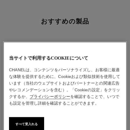
おすすめの製品
当サイトで利用するCOOKIEについて
CHANELは、コンテンツをパーソナライズし、お客様に最適
な体験を提供するために、Cookieおよび類似技術を使用して
います（当社のウェブサイトおよびパートナーとの関連広告
やレコメンデーションを含む）。「Cookieの設定」をクリッ
クするか、
プライバシーポリシー
を確認することで、いつで
も設定を管理し詳細を確認することができます。
チャンス オー スプランディ
ウルトラ ル タン クッション
すべて受入れる
ド
n