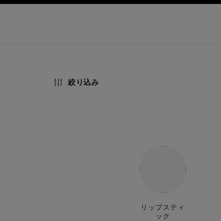
ョン
ハイコントラストを有効にする
絞り込み
リップスティ
ック