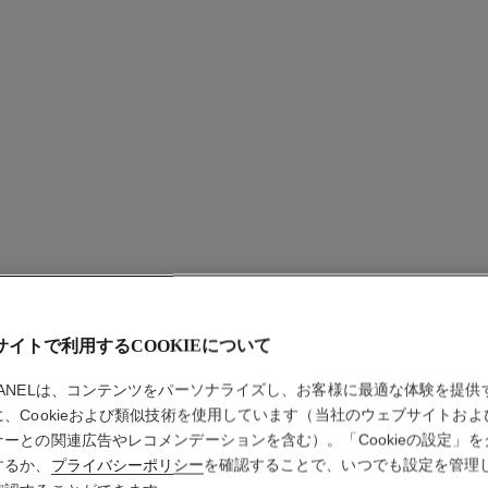
サイトで利用するCOOKIEについて
HANELは、コンテンツをパーソナライズし、お客様に最適な体験を提供
に、Cookieおよび類似技術を使用しています（当社のウェブサイトおよ
ナーとの関連広告やレコメンデーションを含む）。「Cookieの設定」を
するか、
プライバシーポリシー
を確認することで、いつでも設定を管理